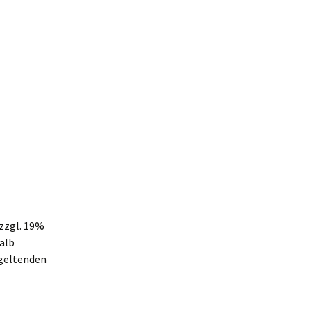
zzgl. 19%
alb
 geltenden