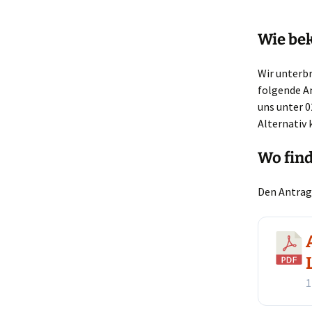
Gebrauchtpreisliste
Wie bek
Canon
Gebrauchtpreisliste
Wir unterbr
Nikon
folgende A
uns unter 
Gebrauchtpreisliste
Alternativ 
Sigma
Wo find
Den Antrag
1