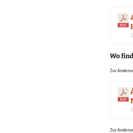
1
Wo fin
Zur Änderu
1
Zur Änderu