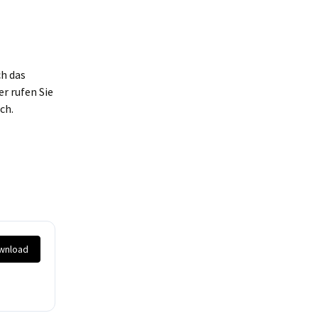
ch das
r rufen Sie
ch.
wnload