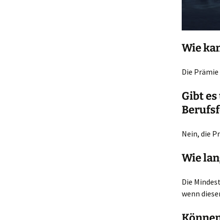
Wie kan
Die Prämie 
Gibt es
Berufs
Nein, die P
Wie lan
Die Mindest
wenn dieser
Können