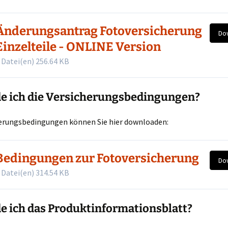
Änderungsantrag Fotoversicherung
Do
Einzelteile - ONLINE Version
 Datei(en)
256.64 KB
de ich die Versicherungsbedingungen?
herungsbedingungen können Sie hier downloaden:
Bedingungen zur Fotoversicherung
Do
 Datei(en)
314.54 KB
e ich das Produktinformationsblatt?