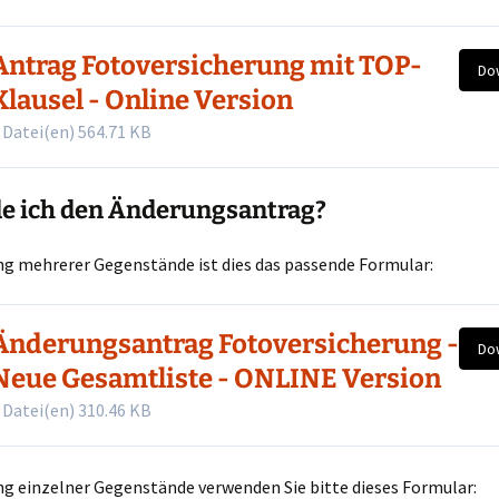
Antrag Fotoversicherung mit TOP-
Do
Klausel - Online Version
 Datei(en)
564.71 KB
de ich den Änderungsantrag?
ng mehrerer Gegenstände ist dies das passende Formular:
Änderungsantrag Fotoversicherung -
Do
Neue Gesamtliste - ONLINE Version
 Datei(en)
310.46 KB
ng einzelner Gegenstände verwenden Sie bitte dieses Formular: