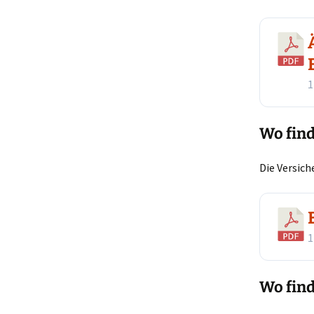
1
Wo fin
Die Versic
1
Wo find