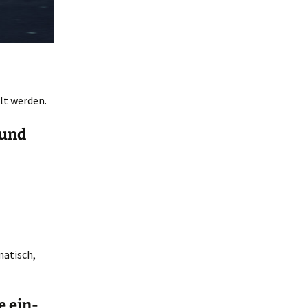
lt werden.
 und
matisch,
e ein-