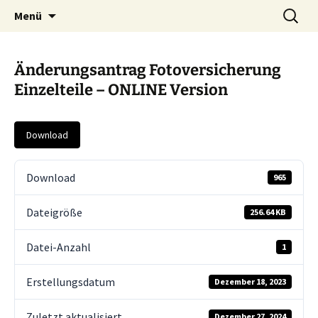
Zum
Suche
Menü
Inhalt
nach:
springen
Änderungsantrag Fotoversicherung
Einzelteile – ONLINE Version
Download
Download
965
Dateigröße
256.64 KB
Datei-Anzahl
1
Erstellungsdatum
Dezember 18, 2023
Zuletzt aktualisiert
Dezember 27, 2024