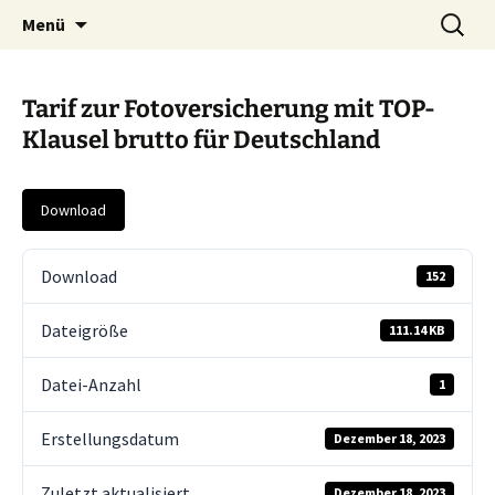
Zum
Suche
Menü
Inhalt
nach:
springen
Tarif zur Fotoversicherung mit TOP-
Klausel brutto für Deutschland
Download
Download
152
Dateigröße
111.14 KB
Datei-Anzahl
1
Erstellungsdatum
Dezember 18, 2023
Zuletzt aktualisiert
Dezember 18, 2023