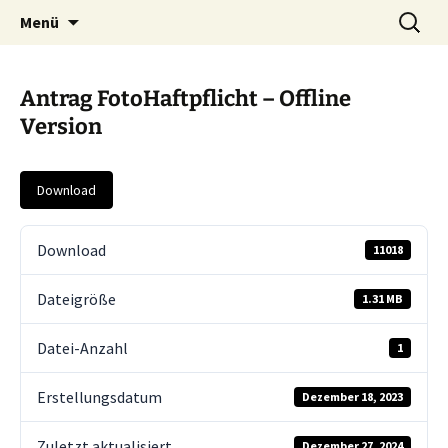
Zum
Suche
Menü
Inhalt
nach:
springen
Antrag FotoHaftpflicht – Offline
Version
Download
Download
11018
Dateigröße
1.31 MB
Datei-Anzahl
1
Erstellungsdatum
Dezember 18, 2023
Zuletzt aktualisiert
Dezember 27, 2024